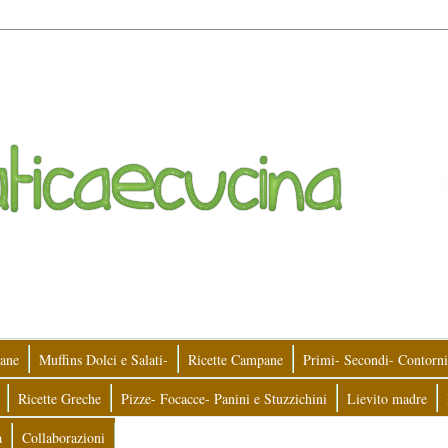
ane
Muffins Dolci e Salati-
Ricette Campane
Primi- Secondi- Contorni
Ricette Greche
Pizze- Focacce- Panini e Stuzzichini
Lievito madre
a
Collaborazioni