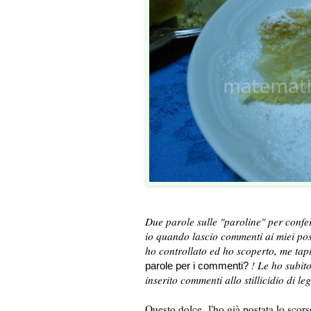
Due parole sulle "paroline" per confe
io quando lascio commenti ai miei pos
ho controllato ed ho scoperto, me tap
! Le ho subito
parole per i commenti?
inserito commenti allo stillicidio di l
Questo dolce l'ho già postata lo scor