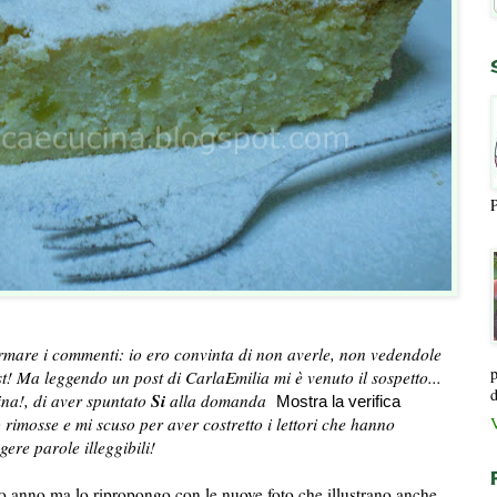
P
rmare i commenti: io ero convinta di non averle, non vedendole
p
t! Ma leggendo un post di CarlaEmilia mi è venuto il sospetto...
d
Si
ina!, di aver spuntato
alla domanda
Mostra la verifica
V
 rimosse e mi scuso per aver costretto i lettori che hanno
eggere parole illeggibili!
so anno ma lo ripropongo con le nuove foto che illustrano anche