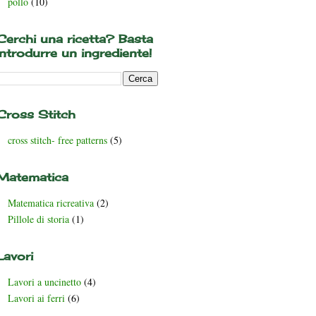
pollo
(10)
Cerchi una ricetta? Basta
introdurre un ingrediente!
Cross Stitch
cross stitch- free patterns
(5)
Matematica
Matematica ricreativa
(2)
Pillole di storia
(1)
Lavori
Lavori a uncinetto
(4)
Lavori ai ferri
(6)