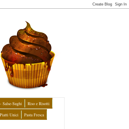
- Salse-Sughi
Riso e Risotti
Piatti Unici
Pasta Fresca