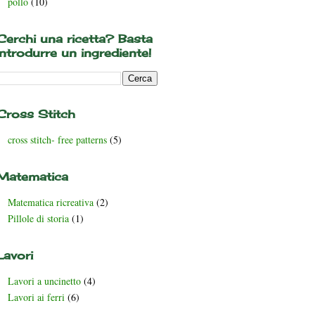
pollo
(10)
Cerchi una ricetta? Basta
introdurre un ingrediente!
Cross Stitch
cross stitch- free patterns
(5)
Matematica
Matematica ricreativa
(2)
Pillole di storia
(1)
Lavori
Lavori a uncinetto
(4)
Lavori ai ferri
(6)