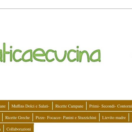
ane
Muffins Dolci e Salati-
Ricette Campane
Primi- Secondi- Contorni
Ricette Greche
Pizze- Focacce- Panini e Stuzzichini
Lievito madre
a
Collaborazioni