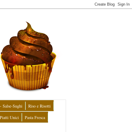
- Salse-Sughi
Riso e Risotti
Piatti Unici
Pasta Fresca