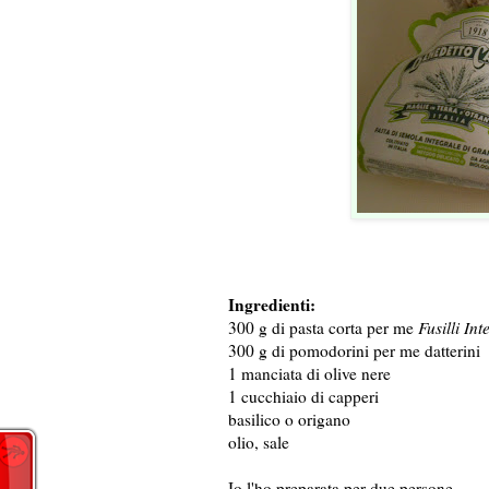
Ingredienti:
300 g di pasta corta per me
Fusilli Int
300 g di pomodorini per me datterini
1 manciata di olive nere
1 cucchiaio di capperi
basilico o origano
olio, sale
Io l'ho preparata per due persone.