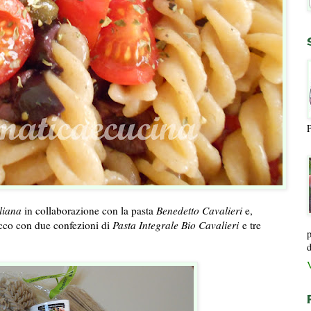
P
liana
in collaborazione con la pasta
Benedetto Cavalieri
e,
acco con due confezioni di
Pasta Integrale Bio Cavalieri
e tre
p
d
V