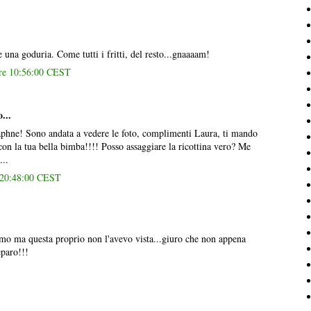
e una goduria. Come tutti i fritti, del resto...gnaaaam!
ore 10:56:00 CEST
...
phne! Sono andata a vedere le foto, complimenti Laura, ti mando
on la tua bella bimba!!!! Posso assaggiare la ricottina vero? Me
...
e 20:48:00 CEST
imo ma questa proprio non l'avevo vista...giuro che non appena
eparo!!!