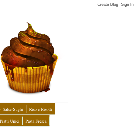
- Salse-Sughi
Riso e Risotti
Piatti Unici
Pasta Fresca