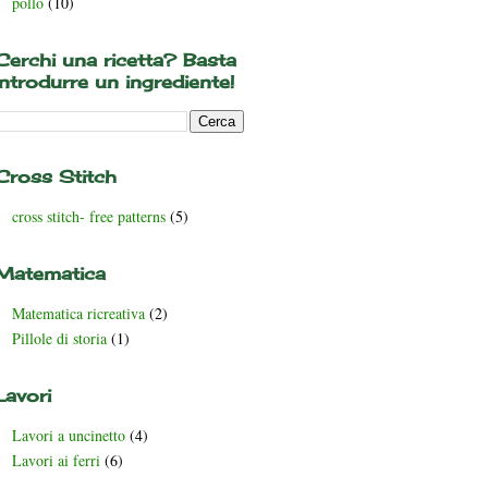
pollo
(10)
Cerchi una ricetta? Basta
introdurre un ingrediente!
Cross Stitch
cross stitch- free patterns
(5)
Matematica
Matematica ricreativa
(2)
Pillole di storia
(1)
Lavori
Lavori a uncinetto
(4)
Lavori ai ferri
(6)