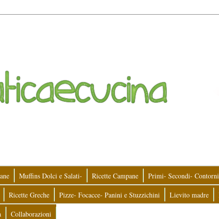
ane
Muffins Dolci e Salati-
Ricette Campane
Primi- Secondi- Contorni
Ricette Greche
Pizze- Focacce- Panini e Stuzzichini
Lievito madre
a
Collaborazioni