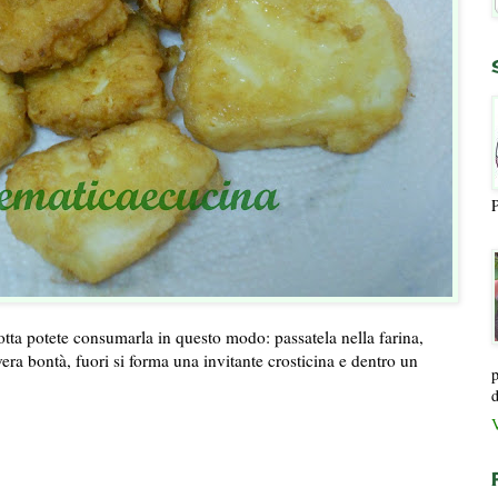
P
cotta potete consumarla in questo modo: passatela nella farina,
vera bontà, fuori si forma una invitante crosticina e dentro un
p
d
V